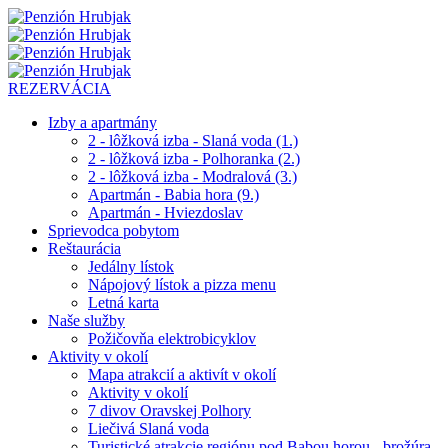
REZERVÁCIA
Izby a apartmány
2 - lôžková izba - Slaná voda (1.)
2 - lôžková izba - Polhoranka (2.)
2 - lôžková izba - Modralová (3.)
Apartmán - Babia hora (9.)
Apartmán - Hviezdoslav
Sprievodca pobytom
Reštaurácia
Jedálny lístok
Nápojový lístok a pizza menu
Letná karta
Naše služby
Požičovňa elektrobicyklov
Aktivity v okolí
Mapa atrakcií a aktivít v okolí
Aktivity v okolí
7 divov Oravskej Polhory
Liečivá Slaná voda
Turistické atrakcie regiónu pod Babou horou - brožúra