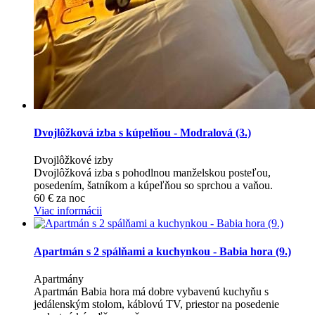
Dvojlôžková izba s kúpelňou - Modralová (3.)
Dvojlôžkové izby
Dvojlôžková izba s pohodlnou manželskou posteľou,
posedením, šatníkom a kúpeľňou so sprchou a vaňou.
60
€
za noc
Viac informácii
Apartmán s 2 spálňami a kuchynkou - Babia hora (9.)
Apartmány
Apartmán Babia hora má dobre vybavenú kuchyňu s
jedálenským stolom, káblovú TV, priestor na posedenie