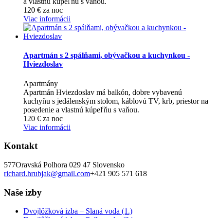
a vlastnú kúpeľňu s vaňou.
120
€
za noc
Viac informácii
Apartmán s 2 spálňami, obývačkou a kuchynkou -
Hviezdoslav
Apartmány
Apartmán Hviezdoslav má balkón, dobre vybavenú
kuchyňu s jedálenským stolom, káblovú TV, krb, priestor na
posedenie a vlastnú kúpeľňu s vaňou.
120
€
za noc
Viac informácii
Kontakt
577
Oravská Polhora
029 47
Slovensko
richard.hrubjak@gmail.com
+421 905 571 618
Naše izby
Dvojlôžková izba – Slaná voda (1.)