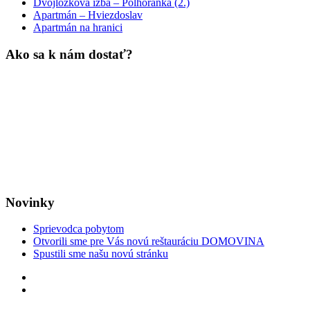
Dvojlôžková izba – Polhoranka (2.)
Apartmán – Hviezdoslav
Apartmán na hranici
Ako sa k nám dostať?
Novinky
Sprievodca pobytom
Otvorili sme pre Vás novú reštauráciu DOMOVINA
Spustili sme našu novú stránku