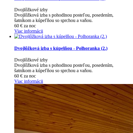
Dvojlôžkové izby
Dvojlôžková izba s pohodlnou posteľou, posedením,
šatníkom a kúpeľňou so sprchou a vaňou.
60
€
za noc
Viac informácii
Dvojlôžková izba s kúpelňou - Polhoranka (2.)
Dvojlôžkové izby
Dvojlôžková izba s pohodlnou posteľou, posedením,
šatníkom a kúpeľňou so sprchou a vaňou.
60
€
za noc
Viac informácii