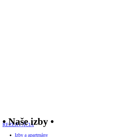
• Naše izby •
REZERVÁCIA
Izby a apartmány