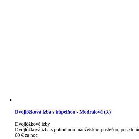
Dvojlôžková izba s kúpelňou - Modralová (3.)
Dvojlôžkové izby
Dvojlôžková izba s pohodlnou manželskou posteľou, posedení
60
€
za noc