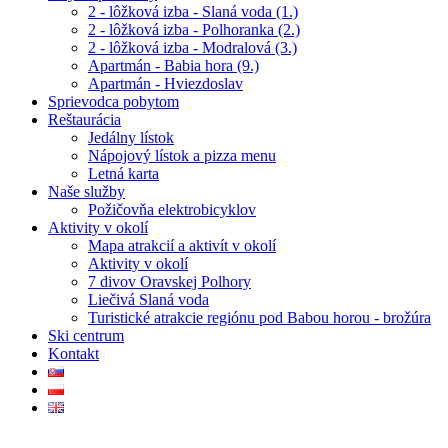
2 - lôžková izba - Slaná voda (1.)
2 - lôžková izba - Polhoranka (2.)
2 - lôžková izba - Modralová (3.)
Apartmán - Babia hora (9.)
Apartmán - Hviezdoslav
Sprievodca pobytom
Reštaurácia
Jedálny lístok
Nápojový lístok a pizza menu
Letná karta
Naše služby
Požičovňa elektrobicyklov
Aktivity v okolí
Mapa atrakcií a aktivít v okolí
Aktivity v okolí
7 divov Oravskej Polhory
Liečivá Slaná voda
Turistické atrakcie regiónu pod Babou horou - brožúra
Ski centrum
Kontakt