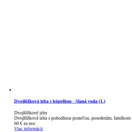
Dvojlôžková izba s kúpelňou - Slaná voda (1.)
Dvojlôžkové izby
Dvojlôžková izba s pohodlnou posteľou, posedením, šatníkom 
60
€
za noc
Viac informácii