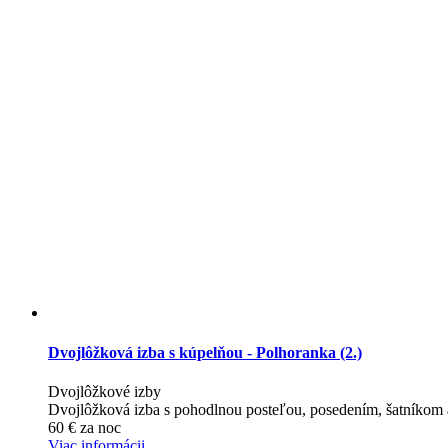
Dvojlôžková izba s kúpelňou - Polhoranka (2.)
Dvojlôžkové izby
Dvojlôžková izba s pohodlnou posteľou, posedením, šatníkom 
60
€
za noc
Viac informácii