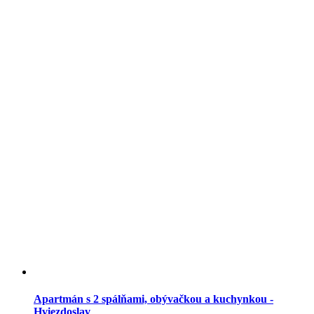
Apartmán s 2 spálňami, obývačkou a kuchynkou -
Hviezdoslav