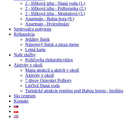
2 - lôžková izba - Slaná voda (1.)
2 - lôžková izba - Polhoranka (2.)
2 - lôžková izba - Modralová (3.)
Apartmán - Babia hora (9.)
Apartmán - Hviezdoslav
Sprievodca pobytom
Reštaurácia
Jedálny lístok
Nápojový lístok a pizza menu
Letná karta
Naše služby
Požičovňa elektrobicyklov
Aktivity v okolí
Mapa atrakcií a aktivít v okolí
Aktivity v okolí
7 divov Oravskej Polhory
Liečivá Slaná voda
Turistické atrakcie regiónu pod Babou horou - brožúra
Ski centrum
Kontakt