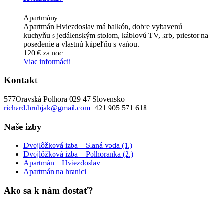
Apartmány
Apartmán Hviezdoslav má balkón, dobre vybavenú
kuchyňu s jedálenským stolom, káblovú TV, krb, priestor na
posedenie a vlastnú kúpeľňu s vaňou.
120
€
za noc
Viac informácii
Kontakt
577
Oravská Polhora
029 47
Slovensko
richard.hrubjak@gmail.com
+421 905 571 618
Naše izby
Dvojlôžková izba – Slaná voda (1.)
Dvojlôžková izba – Polhoranka (2.)
Apartmán – Hviezdoslav
Apartmán na hranici
Ako sa k nám dostať?