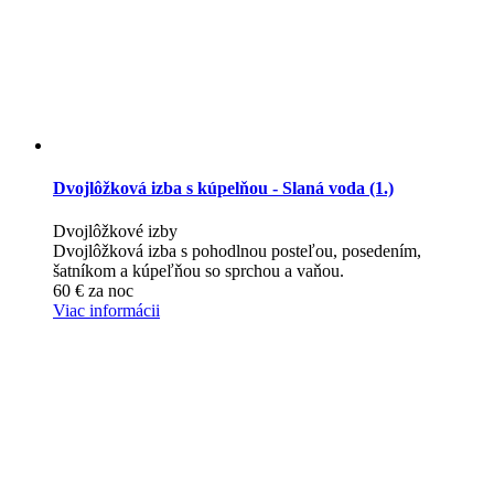
Dvojlôžková izba s kúpelňou - Slaná voda (1.)
Dvojlôžkové izby
Dvojlôžková izba s pohodlnou posteľou, posedením,
šatníkom a kúpeľňou so sprchou a vaňou.
60
€
za noc
Viac informácii