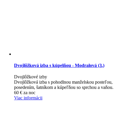
Dvojlôžková izba s kúpelňou - Modralová (3.)
Dvojlôžkové izby
Dvojlôžková izba s pohodlnou manželskou posteľou,
posedením, šatníkom a kúpeľňou so sprchou a vaňou.
60
€
za noc
Viac informácii