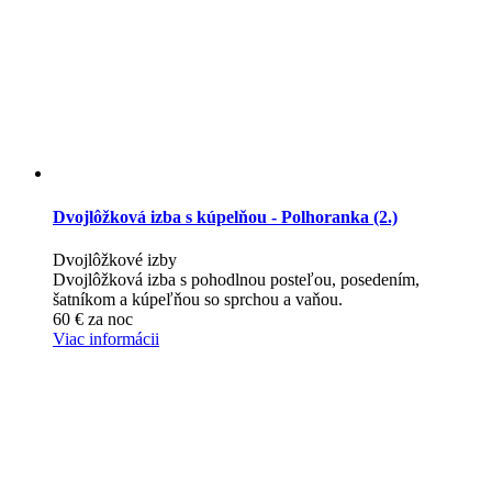
Dvojlôžková izba s kúpelňou - Polhoranka (2.)
Dvojlôžkové izby
Dvojlôžková izba s pohodlnou posteľou, posedením,
šatníkom a kúpeľňou so sprchou a vaňou.
60
€
za noc
Viac informácii