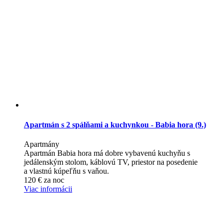
Apartmán s 2 spálňami a kuchynkou - Babia hora (9.)
Apartmány
Apartmán Babia hora má dobre vybavenú kuchyňu s
jedálenským stolom, káblovú TV, priestor na posedenie
a vlastnú kúpeľňu s vaňou.
120
€
za noc
Viac informácii