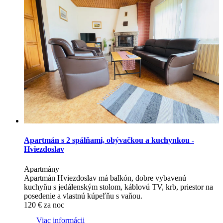
Apartmán s 2 spálňami, obývačkou a kuchynkou -
Hviezdoslav
Apartmány
Apartmán Hviezdoslav má balkón, dobre vybavenú
kuchyňu s jedálenským stolom, káblovú TV, krb, priestor na
posedenie a vlastnú kúpeľňu s vaňou.
120
€
za noc
Viac informácii