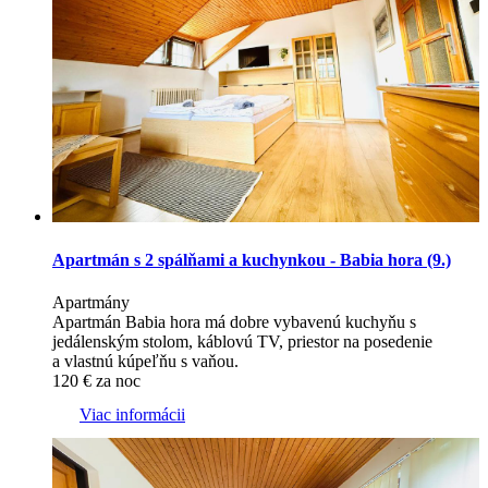
Apartmán s 2 spálňami a kuchynkou - Babia hora (9.)
Apartmány
Apartmán Babia hora má dobre vybavenú kuchyňu s
jedálenským stolom, káblovú TV, priestor na posedenie
a vlastnú kúpeľňu s vaňou.
120
€
za noc
Viac informácii