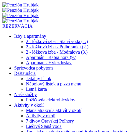
REZERVÁCIA
Izby a apartmány
2 - lôžková izba - Slaná voda (1.)
2 - lôžková izba - Polhoranka (2.)
2 - lôžková izba - Modralová (3.)
Apartmán - Babia hora (9.)
Apartmán - Hviezdoslav
Sprievodca pobytom
Reštaurácia
Jedálny lístok
Nápojový lístok a pizza menu
Letná karta
Naše služby
Požičovňa elektrobicyklov
Aktivity v okolí
Mapa atrakcií a aktivít v okolí
Aktivity v okolí
7 divov Oravskej Polhory
Liečivá Slaná voda
Turistické atrakcie regiónu pod Babou horou - brožúra