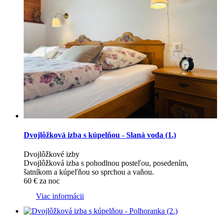
Dvojlôžková izba s kúpelňou - Slaná voda (1.)
Dvojlôžkové izby
Dvojlôžková izba s pohodlnou posteľou, posedením,
šatníkom a kúpeľňou so sprchou a vaňou.
60
€
za noc
Viac informácii