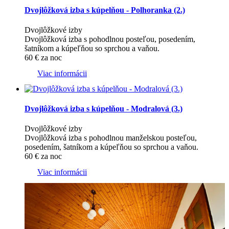
Dvojlôžková izba s kúpelňou - Polhoranka (2.)
Dvojlôžkové izby
Dvojlôžková izba s pohodlnou posteľou, posedením,
šatníkom a kúpeľňou so sprchou a vaňou.
60
€
za noc
Viac informácii
Dvojlôžková izba s kúpelňou - Modralová (3.)
Dvojlôžkové izby
Dvojlôžková izba s pohodlnou manželskou posteľou,
posedením, šatníkom a kúpeľňou so sprchou a vaňou.
60
€
za noc
Viac informácii