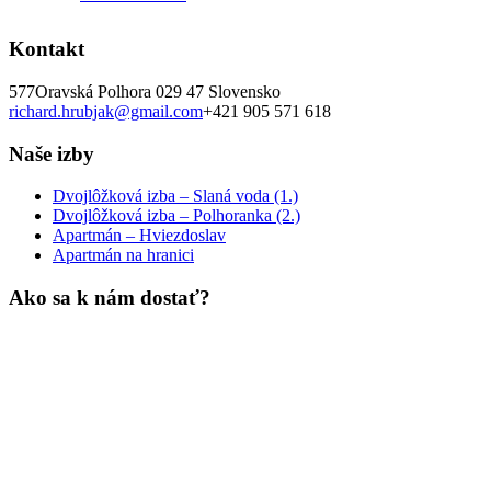
Kontakt
577
Oravská Polhora
029 47
Slovensko
richard.hrubjak@gmail.com
+421 905 571 618
Naše izby
Dvojlôžková izba – Slaná voda (1.)
Dvojlôžková izba – Polhoranka (2.)
Apartmán – Hviezdoslav
Apartmán na hranici
Ako sa k nám dostať?